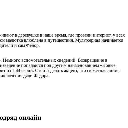
вают в деревушке в наше время, где провели интернет, у всех
и он малютка влюблена в путешествия. Мультсериал начинается
дители и сам Федор.
ве. Немного вспомогательных сведений: Возвращение в
роизведение попадается под другим наименованием «Новые
т из 1-44 серий. Стоит сделать акцент, что сюжетная линия
риключения дяди Федора.
одряд онлайн