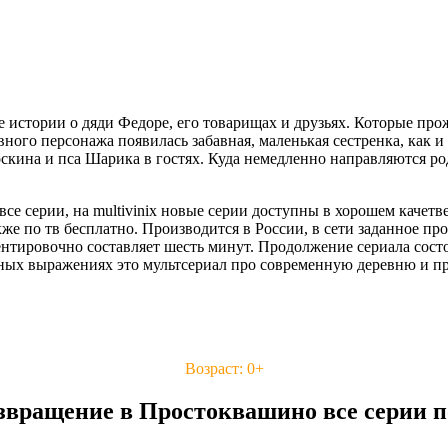
тории о дяди Федоре, его товарищах и друзьях. Которые прожи
ного персонажа появилась забавная, маленькая сестренка, как 
роскина и пса Шарика в гостях. Куда немедленно направляются ро
се серии, на multivinix новые серии доступны в хорошем качет
же по тв бесплатно. Производится в России, в сети заданное п
тировочно составляет шесть минут. Продолжение сериала состои
овных выражениях это мультсериал про современную деревню и п
Возраст: 0+
звращение в Простоквашино все серии п