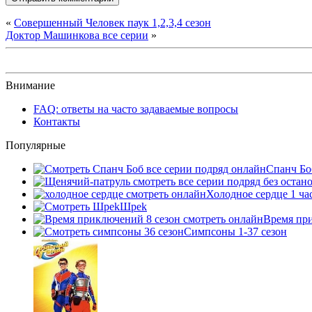
«
Совершенный Человек паук 1,2,3,4 сезон
Доктор Машинкова все серии
»
Внимание
FAQ: ответы на часто задаваемые вопросы
Контакты
Популярные
Спанч Бо
Холодное сердце 1 ча
Шpek
Время прик
Симпсоны 1-37 сезон