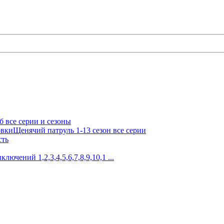
б все серии и сезоны
Щенячий патруль 1-13 сезон все серии
сть
лючений 1,2,3,4,5,6,7,8,9,10,1 ...