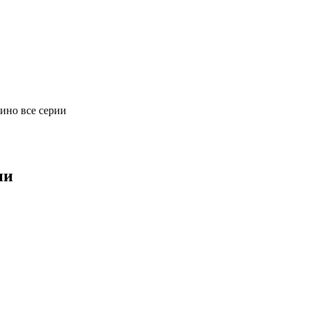
ино все серии
ии