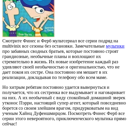
Смотрите Финес и Ферб мультсериал все серии подряд на
multivinix все сезоны без остановки. Замечательные
мультики
про забавных сводных братьев, которые постоянно строят
грандиозные, необычные планы и воплощают их
стремительно в жизнь. Их новые изобретение каждый раз
удивляют своей необычностью и оригинальностью, что не
дает покоя их сестре. Она постоянно им мешает в их
реализации, докладывая по телефону обо всем маме.
Но хитрым ребятам постоянно удается вывернуться и
получается, что их сестренка все выдумывает и наговаривает
на них. А их необычный с виду спокойный домашний зверек
утконос Пэрри, настоящий супер агент, который повседневно
борется со своим злейшим врагом, придурковатым на вид
ученым Хайнц Дуфеншмирцом. Посмотреть Финес Ферб все
серии этого невероятного, приключенческого мультика прямо
сейчас!